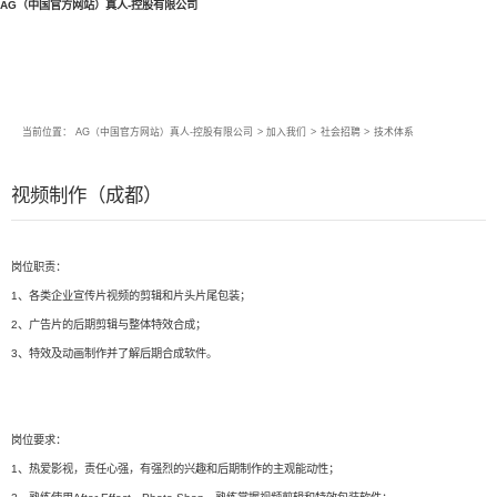
AG（中国官方网站）真人-控股有限公司
当前位置：
AG（中国官方网站）真人-控股有限公司
>
加入我们
>
社会招聘
>
技术体系
视频制作（成都）
岗位职责：
1、各类企业宣传片视频的剪辑和片头片尾包装；
2、广告片的后期剪辑与整体特效合成；
3、特效及动画制作并了解后期合成软件。
岗位要求：
1、热爱影视，责任心强，有强烈的兴趣和后期制作的主观能动性；