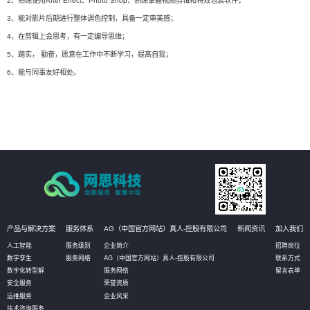
2、熟练使用After Effect、Photo Shop、熟练掌握视频剪辑和特效包装软件；
3、能对影片后期进行整体调色控制，具备一定审美感；
4、在剪辑上会思考，有一定编导思维；
5、踏实， 勤奋，愿意在工作中不断学习，提高自我；
6、能与同事友好相处。
产品与解决方案
服务体系
AG（中国官方网站）真人-控股有限公司
新闻资讯
加入我们
人工智能
服务级别
企业简介
招聘岗位
数字孪生
服务网络
AG（中国官方网站）真人-控股有限公司
联系方式
数字化转型解
服务网络
留言表单
安全服务
荣誉资质
运维服务
企业风采
技术咨询服务