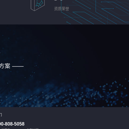
资质荣誉
方案 ——
们
00-808-5058